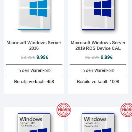
Microsoft Windows Server
Microsoft Windows Server
2016
2019 RDS Device CAL
99.99
€
Ursprünglicher
9.99
€
Aktueller
99.99
€
Ursprünglicher
9.99
€
Aktueller
Preis
Preis
Preis
Preis
In den Warenkorb
In den Warenkorb
war:
ist:
war:
ist:
99.99€
9.99€.
99.99€
9.99€.
Bereits verkauft: 458
Bereits verkauft: 1008