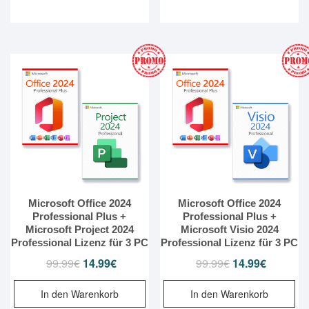
Microsoft Office 2024
Microsoft Office 2024
Professional Plus +
Professional Plus +
Microsoft Project 2024
Microsoft Visio 2024
Professional Lizenz für 3 PC
Professional Lizenz für 3 PC
99.99
€
Ursprünglicher
14.99
€
Aktueller
99.99
€
Ursprünglicher
14.99
€
Aktueller
Preis
Preis
Preis
Preis
In den Warenkorb
In den Warenkorb
war:
ist:
war:
ist: