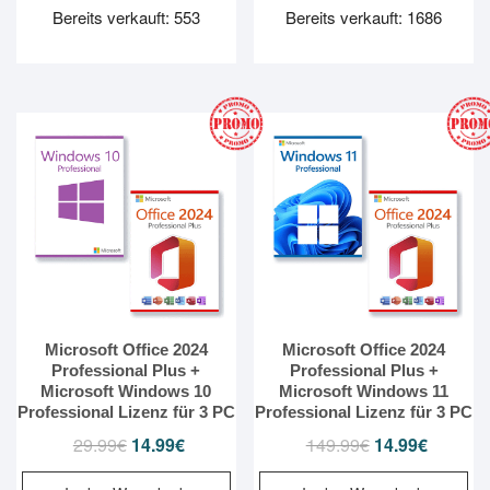
99.99€
14.99€.
99.99€
14.99€.
Bereits verkauft: 553
Bereits verkauft: 1686
Microsoft Office 2024
Microsoft Office 2024
Professional Plus +
Professional Plus +
Microsoft Windows 10
Microsoft Windows 11
Professional Lizenz für 3 PC
Professional Lizenz für 3 PC
29.99
€
Ursprünglicher
14.99
€
Aktueller
149.99
€
Ursprünglicher
14.99
€
Aktueller
Preis
Preis
Preis
Preis