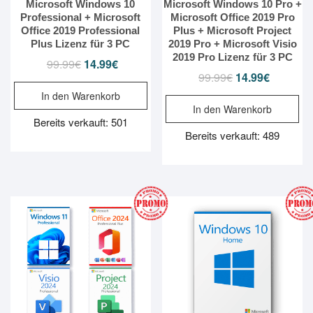
Microsoft Windows 10
Microsoft Windows 10 Pro +
Professional + Microsoft
Microsoft Office 2019 Pro
Office 2019 Professional
Plus + Microsoft Project
Plus Lizenz für 3 PC
2019 Pro + Microsoft Visio
2019 Pro Lizenz für 3 PC
99.99
€
Ursprünglicher
14.99
€
Aktueller
99.99
€
Ursprünglicher
14.99
€
Aktueller
Preis
Preis
Preis
Preis
In den Warenkorb
war:
ist:
In den Warenkorb
war:
ist:
99.99€
14.99€.
Bereits verkauft: 501
99.99€
14.99€.
Bereits verkauft: 489