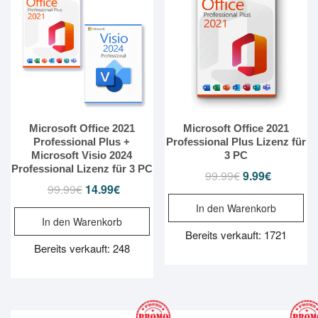
Microsoft Office 2021
Microsoft Office 2021
Professional Plus +
Professional Plus Lizenz für
Microsoft Visio 2024
3 PC
Professional Lizenz für 3 PC
99.99
€
Ursprünglicher
9.99
€
Aktueller
99.99
€
Ursprünglicher
14.99
€
Aktueller
Preis
Preis
Preis
Preis
In den Warenkorb
war:
ist:
In den Warenkorb
war:
ist:
99.99€
9.99€.
Bereits verkauft: 1721
99.99€
14.99€.
Bereits verkauft: 248