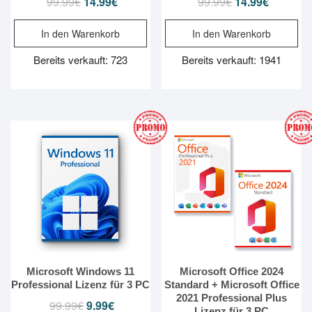
99.99
€
Ursprünglicher
14.99
€
Aktueller
99.99
€
Ursprünglicher
14.99
€
Aktueller
Preis
Preis
Preis
Preis
In den Warenkorb
In den Warenkorb
war:
ist:
war:
ist:
99.99€
14.99€.
99.99€
14.99€.
Bereits verkauft: 723
Bereits verkauft: 1941
Microsoft Windows 11
Microsoft Office 2024
Professional Lizenz für 3 PC
Standard + Microsoft Office
2021 Professional Plus
99.99
€
Ursprünglicher
9.99
€
Aktueller
Lizenz für 3 PC