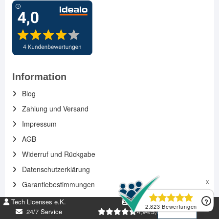
Information
Blog
Zahlung und Versand
Impressum
AGB
Widerruf und Rückgabe
Datenschutzerklärung
Garantiebestimmungen
EN
Tech Licenses e.K.
DE269952674
DE
Shop-Standort
24/7 Service
4,94/5,00 +5k Bew.