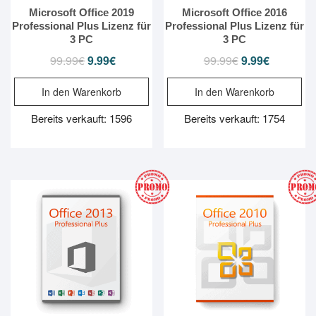
Microsoft Office 2019
Microsoft Office 2016
Professional Plus Lizenz für
Professional Plus Lizenz für
3 PC
3 PC
99.99
€
Ursprünglicher
9.99
€
Aktueller
99.99
€
Ursprünglicher
9.99
€
Aktueller
Preis
Preis
Preis
Preis
In den Warenkorb
In den Warenkorb
war:
ist:
war:
ist:
99.99€
9.99€.
99.99€
9.99€.
Bereits verkauft: 1596
Bereits verkauft: 1754