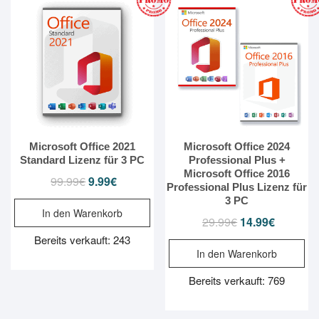
Microsoft Office 2021
Microsoft Office 2024
Standard Lizenz für 3 PC
Professional Plus +
Microsoft Office 2016
99.99
€
Ursprünglicher
9.99
€
Aktueller
Professional Plus Lizenz für
Preis
Preis
3 PC
In den Warenkorb
war:
ist:
29.99
€
Ursprünglicher
14.99
€
Aktueller
99.99€
9.99€.
Preis
Preis
Bereits verkauft: 243
In den Warenkorb
war:
ist:
29.99€
14.99€.
Bereits verkauft: 769