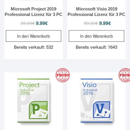
Microsoft Project 2019
Microsoft Visio 2019
Professional Lizenz für 3 PC
Professional Lizenz für 3 PC
99.99
€
Ursprünglicher
9.99
€
Aktueller
99.99
€
Ursprünglicher
9.99
€
Aktueller
Preis
Preis
Preis
Preis
In den Warenkorb
In den Warenkorb
war:
ist:
war:
ist:
99.99€
9.99€.
99.99€
9.99€.
Bereits verkauft: 532
Bereits verkauft: 1643