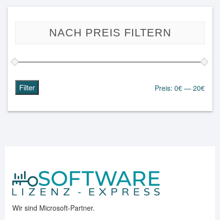
NACH PREIS FILTERN
Filter
Preis:
0€
—
20€
Min.
Max.
Preis
Preis
Wir sind Microsoft-Partner.