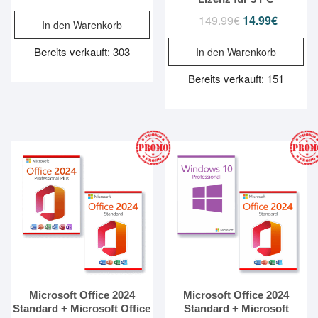
Preis
Preis
149.99
€
Ursprünglicher
14.99
€
Aktueller
In den Warenkorb
war:
ist:
Preis
Preis
99.99€
9.99€.
Bereits verkauft: 303
In den Warenkorb
war:
ist:
149.99€
14.99€.
Bereits verkauft: 151
Microsoft Office 2024
Microsoft Office 2024
Standard + Microsoft Office
Standard + Microsoft