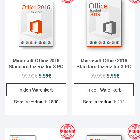
Microsoft Office 2016
Microsoft Office 2019
Standard Lizenz für 3 PC
Standard Lizenz für 3 PC
99.99
€
Ursprünglicher
9.99
€
Aktueller
99.99
€
Ursprünglicher
9.99
€
Aktueller
Preis
Preis
Preis
Preis
In den Warenkorb
In den Warenkorb
war:
ist:
war:
ist:
99.99€
9.99€.
99.99€
9.99€.
Bereits verkauft: 1830
Bereits verkauft: 171