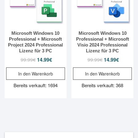
Microsoft Windows 10
Microsoft Windows 10
Professional + Microsoft
Professional + Microsoft
Project 2024 Professional
Visio 2024 Professional
Lizenz für 3 PC
Lizenz für 3 PC
99.99
€
Ursprünglicher
14.99
€
Aktueller
99.99
€
Ursprünglicher
14.99
€
Aktueller
Preis
Preis
Preis
Preis
In den Warenkorb
In den Warenkorb
war:
ist:
war:
ist:
99.99€
14.99€.
99.99€
14.99€.
Bereits verkauft: 1694
Bereits verkauft: 368