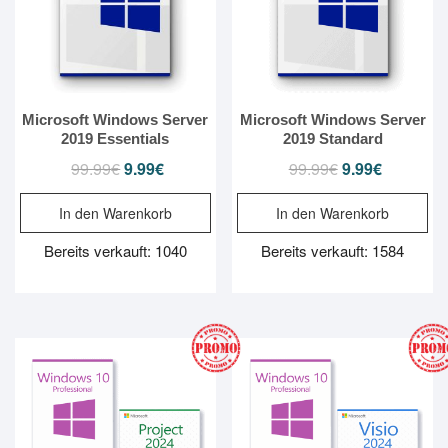
Microsoft Windows Server
Microsoft Windows Server
2019 Essentials
2019 Standard
99.99
€
Ursprünglicher
9.99
€
Aktueller
99.99
€
Ursprünglicher
9.99
€
Aktueller
Preis
Preis
Preis
Preis
In den Warenkorb
In den Warenkorb
war:
ist:
war:
ist:
99.99€
9.99€.
99.99€
9.99€.
Bereits verkauft: 1040
Bereits verkauft: 1584