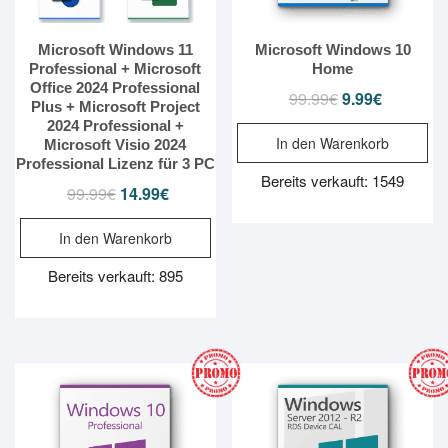
Microsoft Windows 11
Microsoft Windows 10
Professional + Microsoft
Home
Office 2024 Professional
99.99
€
Ursprünglicher
9.99
€
Aktueller
Plus + Microsoft Project
Preis
Preis
2024 Professional +
In den Warenkorb
war:
ist:
Microsoft Visio 2024
Professional Lizenz für 3 PC
99.99€
9.99€.
Bereits verkauft: 1549
99.99
€
Ursprünglicher
14.99
€
Aktueller
Preis
Preis
In den Warenkorb
war:
ist:
99.99€
14.99€.
Bereits verkauft: 895