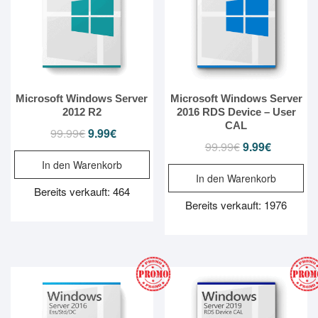
Microsoft Windows Server
Microsoft Windows Server
2012 R2
2016 RDS Device – User
CAL
99.99
€
Ursprünglicher
9.99
€
Aktueller
99.99
€
Ursprünglicher
9.99
€
Aktueller
Preis
Preis
Preis
Preis
In den Warenkorb
war:
ist:
In den Warenkorb
war:
ist:
99.99€
9.99€.
Bereits verkauft: 464
99.99€
9.99€.
Bereits verkauft: 1976