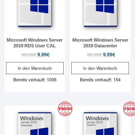
Microsoft Windows Server
Microsoft Windows Server
2019 RDS User CAL
2019 Datacenter
99.99
€
Ursprünglicher
9.99
€
Aktueller
99.99
€
Ursprünglicher
9.99
€
Aktueller
Preis
Preis
Preis
Preis
In den Warenkorb
In den Warenkorb
war:
ist:
war:
ist:
99.99€
9.99€.
99.99€
9.99€.
Bereits verkauft: 1006
Bereits verkauft: 154