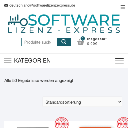
Zum
deutschland@softwarelizenzexpress.de
Top
Inhalt
Me
springen
0
Insgesamt
Suche
0.00€
nach:
KATEGORIEN
Alle 50 Ergebnisse werden angezeigt