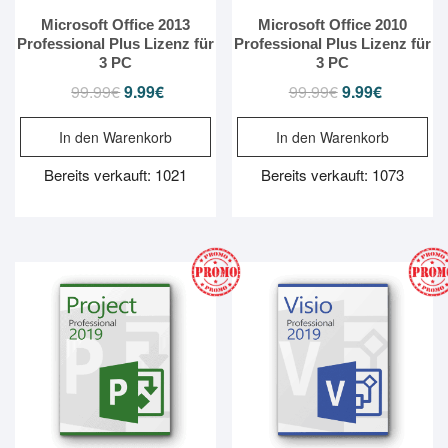
Microsoft Office 2013
Microsoft Office 2010
Professional Plus Lizenz für
Professional Plus Lizenz für
3 PC
3 PC
99.99
€
Ursprünglicher
9.99
€
Aktueller
99.99
€
Ursprünglicher
9.99
€
Aktueller
Preis
Preis
Preis
Preis
In den Warenkorb
In den Warenkorb
war:
ist:
war:
ist:
99.99€
9.99€.
99.99€
9.99€.
Bereits verkauft: 1021
Bereits verkauft: 1073