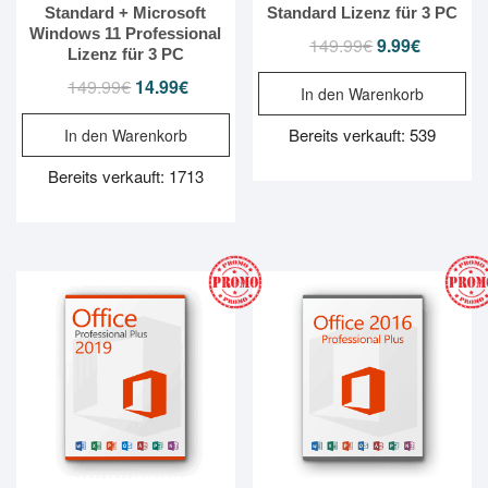
Standard + Microsoft
Standard Lizenz für 3 PC
Windows 11 Professional
149.99
€
Ursprünglicher
9.99
€
Aktueller
Lizenz für 3 PC
Preis
Preis
149.99
€
Ursprünglicher
14.99
€
Aktueller
In den Warenkorb
war:
ist:
Preis
Preis
149.99€
9.99€.
Bereits verkauft: 539
In den Warenkorb
war:
ist:
149.99€
14.99€.
Bereits verkauft: 1713