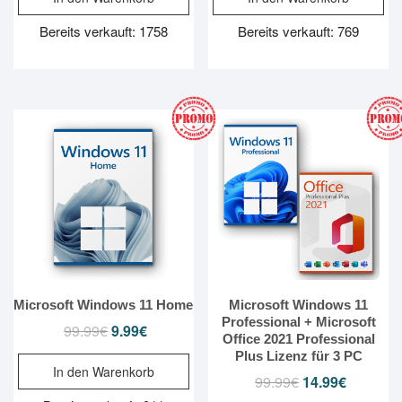
99.99€
9.99€.
99.99€
9.99€.
Bereits verkauft: 1758
Bereits verkauft: 769
Microsoft Windows 11 Home
Microsoft Windows 11
Professional + Microsoft
99.99
€
Ursprünglicher
9.99
€
Aktueller
Office 2021 Professional
Preis
Preis
Plus Lizenz für 3 PC
In den Warenkorb
war:
ist:
99.99
€
Ursprünglicher
14.99
€
Aktueller
99.99€
9.99€.