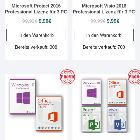
Microsoft Project 2016
Microsoft Visio 2016
Professional Lizenz für 3 PC
Professional Lizenz für 3 PC
99.99
€
Ursprünglicher
9.99
€
Aktueller
99.99
€
Ursprünglicher
9.99
€
Aktueller
Preis
Preis
Preis
Preis
In den Warenkorb
In den Warenkorb
war:
ist:
war:
ist:
99.99€
9.99€.
99.99€
9.99€.
Bereits verkauft: 308
Bereits verkauft: 700