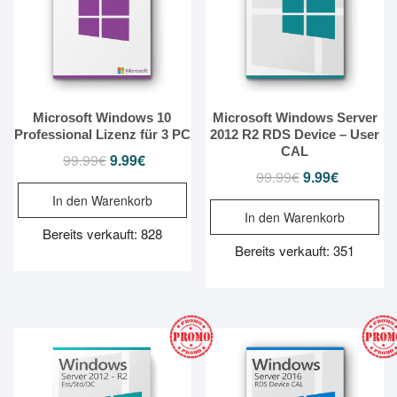
Microsoft Windows 10
Microsoft Windows Server
Professional Lizenz für 3 PC
2012 R2 RDS Device – User
CAL
99.99
€
Ursprünglicher
9.99
€
Aktueller
99.99
€
Ursprünglicher
9.99
€
Aktueller
Preis
Preis
Preis
Preis
In den Warenkorb
war:
ist:
In den Warenkorb
war:
ist:
99.99€
9.99€.
Bereits verkauft: 828
99.99€
9.99€.
Bereits verkauft: 351