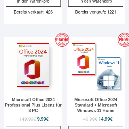
In den Warenkorb
In den Warenkorb
war:
ist:
war:
ist:
29.99€
14.99€.
149.99€
14.99€.
Bereits verkauft: 426
Bereits verkauft: 1221
Microsoft Office 2024
Microsoft Office 2024
Professional Plus Lizenz für
Standard + Microsoft
3 PC
Windows 11 Home
149.99
€
Ursprünglicher
9.99
€
Aktueller
149.99
€
Ursprünglicher
14.99
€
Aktueller
Preis
Preis
Preis
Preis