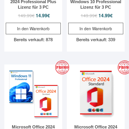
2024 Professional Plus
Windows 10 Professional
Lizenz für 3 PC
Lizenz für 3 PC
149.99
€
Ursprünglicher
14.99
€
Aktueller
149.99
€
Ursprünglicher
14.99
€
Aktueller
Preis
Preis
Preis
Preis
In den Warenkorb
In den Warenkorb
war:
ist:
war:
ist:
149.99€
14.99€.
149.99€
14.99€.
Bereits verkauft: 878
Bereits verkauft: 339
Microsoft Office 2024
Microsoft Office 2024