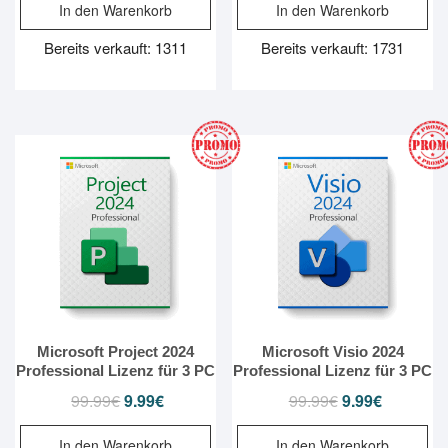
In den Warenkorb
In den Warenkorb
war:
ist:
war:
ist:
149.99€
9.99€.
149.99€
14.99€.
Bereits verkauft: 1311
Bereits verkauft: 1731
Microsoft Project 2024
Microsoft Visio 2024
Professional Lizenz für 3 PC
Professional Lizenz für 3 PC
99.99
€
Ursprünglicher
9.99
€
Aktueller
99.99
€
Ursprünglicher
9.99
€
Aktueller
Preis
Preis
Preis
Preis
In den Warenkorb
In den Warenkorb
war:
ist:
war:
ist: