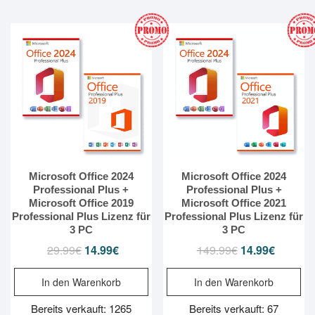
Microsoft Office 2024
Microsoft Office 2024
Professional Plus +
Professional Plus +
Microsoft Office 2019
Microsoft Office 2021
Professional Plus Lizenz für
Professional Plus Lizenz für
3 PC
3 PC
29.99
€
Ursprünglicher
14.99
€
Aktueller
149.99
€
Ursprünglicher
14.99
€
Aktueller
Preis
Preis
Preis
Preis
In den Warenkorb
In den Warenkorb
war:
ist:
war:
ist:
29.99€
14.99€.
149.99€
14.99€.
Bereits verkauft: 1265
Bereits verkauft: 67