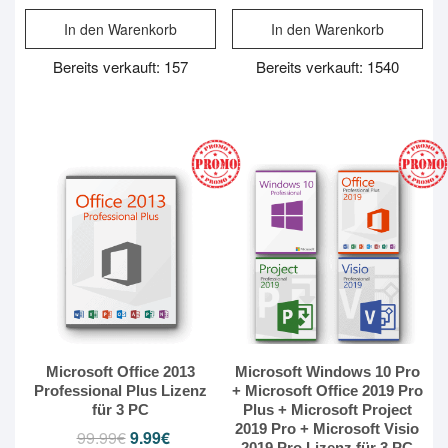
Preis
Preis
Preis
Preis
war:
ist:
war:
ist:
In den Warenkorb
In den Warenkorb
99.99€
14.99€.
99.99€
14.99€.
Bereits verkauft: 157
Bereits verkauft: 1540
Microsoft Office 2013
Microsoft Windows 10 Pro
Professional Plus Lizenz
+ Microsoft Office 2019 Pro
für 3 PC
Plus + Microsoft Project
2019 Pro + Microsoft Visio
99.99
€
9.99
€
Ursprünglicher
Aktueller
2019 Pro Lizenz für 3 PC