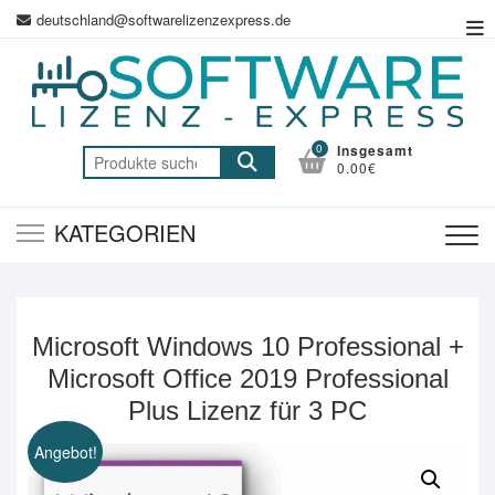
Zum
deutschland@softwarelizenzexpress.de
Top
Inhalt
Me
springen
0
Insgesamt
Suche
0.00€
nach:
KATEGORIEN
Microsoft Windows 10 Professional +
Microsoft Office 2019 Professional
Plus Lizenz für 3 PC
Angebot!