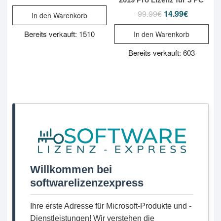
Preis
Preis
war:
ist:
99.99
€
14.99
€
Ursprünglicher
Aktueller
In den Warenkorb
99.99€
9.99€.
Preis
Preis
war:
ist:
Bereits verkauft: 1510
In den Warenkorb
99.99€
14.99€.
Bereits verkauft: 603
Willkommen bei
softwarelizenzexpress
Ihre erste Adresse für Microsoft-Produkte und -
Dienstleistungen! Wir verstehen die