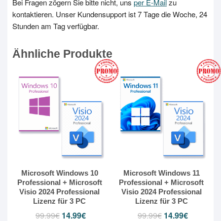
Bei Fragen zögern Sie bitte nicht, uns
per E-Mail
zu
kontaktieren. Unser Kundensupport ist 7 Tage die Woche, 24
Stunden am Tag verfügbar.
Ähnliche Produkte
Microsoft Windows 10
Microsoft Windows 11
Professional + Microsoft
Professional + Microsoft
Visio 2024 Professional
Visio 2024 Professional
Lizenz für 3 PC
Lizenz für 3 PC
99.99
€
14.99
€
99.99
€
14.99
€
Ursprünglicher
Aktueller
Ursprünglicher
Aktueller