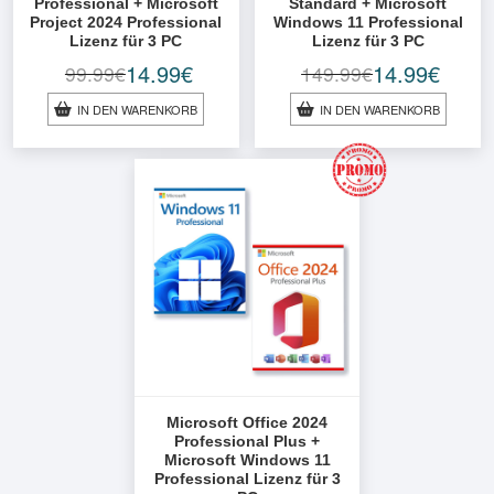
Professional + Microsoft
Standard + Microsoft
Project 2024 Professional
Windows 11 Professional
Lizenz für 3 PC
Lizenz für 3 PC
14.99
€
14.99
€
99.99
€
149.99
€
Ursprünglicher
Aktueller
Ursprünglicher
Aktueller
Preis
Preis
Preis
Preis
IN DEN WARENKORB
IN DEN WARENKORB
war:
ist:
war:
ist:
99.99€
14.99€.
149.99€
14.99€.
Microsoft Office 2024
Professional Plus +
Microsoft Windows 11
Professional Lizenz für 3