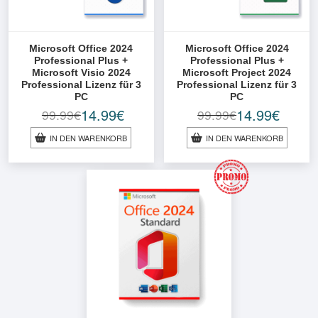
Microsoft Office 2024
Microsoft Office 2024
Professional Plus +
Professional Plus +
Microsoft Visio 2024
Microsoft Project 2024
Professional Lizenz für 3
Professional Lizenz für 3
PC
PC
14.99
€
14.99
€
99.99
€
99.99
€
Ursprünglicher
Aktueller
Ursprünglicher
Aktueller
Preis
Preis
Preis
Preis
IN DEN WARENKORB
IN DEN WARENKORB
war:
ist:
war:
ist:
99.99€
14.99€.
99.99€
14.99€.