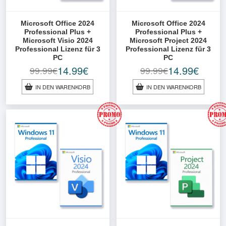
Microsoft Office 2024
Microsoft Office 2024
Professional Plus +
Professional Plus +
Microsoft Visio 2024
Microsoft Project 2024
Professional Lizenz für 3
Professional Lizenz für 3
PC
PC
14.99
€
14.99
€
99.99
€
99.99
€
Ursprünglicher
Aktueller
Ursprünglicher
Aktueller
Preis
Preis
Preis
Preis
IN DEN WARENKORB
IN DEN WARENKORB
war:
ist:
war:
ist:
99.99€
14.99€.
99.99€
14.99€.