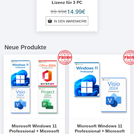
Lizenz für 3 PC
14.99
€
99.99
€
Ursprünglicher
Aktueller
Preis
Preis
IN DEN WARENKORB
war:
ist:
99.99€
14.99€.
Neue Produkte
Microsoft Windows 11
Microsoft Windows 11
Professional + Microsoft
Professional + Microsoft