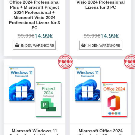
Office 2024 Professional
Visio 2024 Professional
Plus + Microsoft Project
Lizenz für 3 PC
2024 Professional +
Microsoft Visio 2024
Professional Lizenz für 3
PC
14.99
€
14.99
€
99.99
€
99.99
€
Ursprünglicher
Aktueller
Ursprünglicher
Aktueller
Preis
Preis
Preis
Preis
IN DEN WARENKORB
IN DEN WARENKORB
war:
ist:
war:
ist:
99.99€
14.99€.
99.99€
14.99€.
Microsoft Windows 11
Microsoft Office 2024