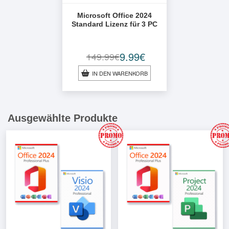
Microsoft Office 2024
Standard Lizenz für 3 PC
9.99
€
149.99
€
Ursprünglicher
Aktueller
Preis
Preis
IN DEN WARENKORB
war:
ist:
149.99€
9.99€.
Ausgewählte Produkte