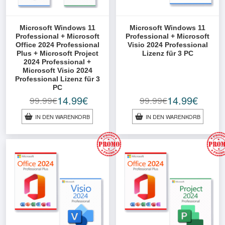
Microsoft Windows 11
Microsoft Windows 11
Professional + Microsoft
Professional + Microsoft
Office 2024 Professional
Visio 2024 Professional
Plus + Microsoft Project
Lizenz für 3 PC
2024 Professional +
Microsoft Visio 2024
Professional Lizenz für 3
PC
14.99
€
14.99
€
99.99
€
99.99
€
Ursprünglicher
Aktueller
Ursprünglicher
Aktueller
Preis
Preis
Preis
Preis
IN DEN WARENKORB
IN DEN WARENKORB
war:
ist:
war:
ist:
99.99€
14.99€.
99.99€
14.99€.