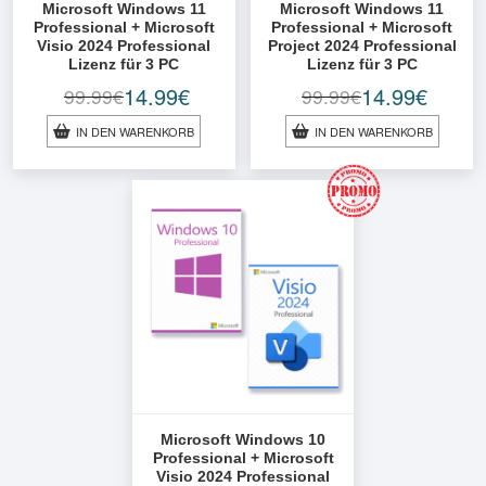
Microsoft Windows 11
Microsoft Windows 11
Professional + Microsoft
Professional + Microsoft
Visio 2024 Professional
Project 2024 Professional
Lizenz für 3 PC
Lizenz für 3 PC
14.99
€
14.99
€
99.99
€
99.99
€
Ursprünglicher
Aktueller
Ursprünglicher
Aktueller
Preis
Preis
Preis
Preis
IN DEN WARENKORB
IN DEN WARENKORB
war:
ist:
war:
ist:
99.99€
14.99€.
99.99€
14.99€.
Microsoft Windows 10
Professional + Microsoft
Visio 2024 Professional