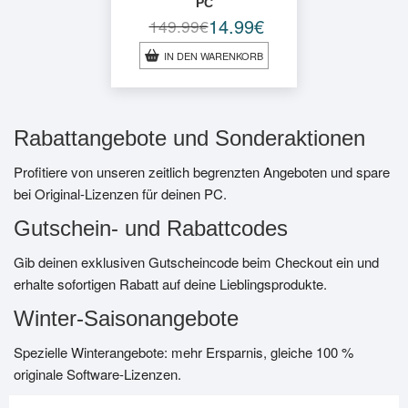
PC
14.99
€
149.99
€
Ursprünglicher
Aktueller
Preis
Preis
IN DEN WARENKORB
war:
ist:
149.99€
14.99€.
Rabattangebote und Sonderaktionen
Profitiere von unseren zeitlich begrenzten Angeboten und spare
bei Original-Lizenzen für deinen PC.
Gutschein- und Rabattcodes
Gib deinen exklusiven Gutscheincode beim Checkout ein und
erhalte sofortigen Rabatt auf deine Lieblingsprodukte.
Winter-Saisonangebote
Spezielle Winterangebote: mehr Ersparnis, gleiche 100 %
originale Software-Lizenzen.