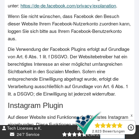
unter:
https://de-de.facebook.com/privacy/explanation
.
Wenn Sie nicht wünschen, dass Facebook den Besuch
dieser Website Ihrem Facebook-Nutzerkonto zuordnen kann,
loggen Sie sich bitte aus Ihrem Facebook-Benutzerkonto
aus.
Die Verwendung der Facebook Plugins erfolgt auf Grundlage
von Art. 6 Abs. 1 lit. f DSGVO. Der Websitebetreiber hat ein
berechtigtes Interesse an einer möglichst umfangreichen
Sichtbarkeit in den Sozialen Medien. Sofern eine
entsprechende Einwilligung abgefragt wurde, erfolgt die
Verarbeitung ausschließlich auf Grundlage von Art. 6 Abs. 1
lit. a DSGVO; die Einwilligung ist jederzeit widerrufbar.
Instagram Plugin
Auf dieser Website sind Funktionen des Dienstes Instagram
EN
eingebunden. Diese Funktionen werden angeboten durch die
Tech Licenses e.K.
DE269952674
DE
Instagram Inc., 1601 Willow Road, Menlo Park, CA 94025,
24/7 Service
4,94/5,00 +5k Bew.