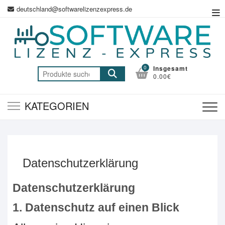
Zum
deutschland@softwarelizenzexpress.de
Top
Inhalt
Me
springen
0
Insgesamt
Suche
0.00€
nach:
KATEGORIEN
Datenschutzerklärung
Datenschutzerklärung
1. Datenschutz auf einen Blick