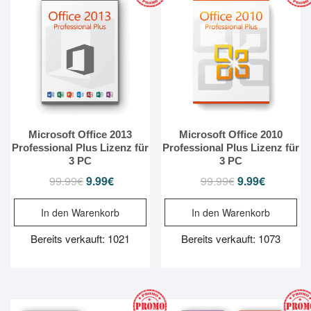
Microsoft Office 2013
Microsoft Office 2010
Professional Plus Lizenz für
Professional Plus Lizenz für
3 PC
3 PC
99.99
€
Ursprünglicher
9.99
€
Aktueller
99.99
€
Ursprünglicher
9.99
€
Aktueller
Preis
Preis
Preis
Preis
In den Warenkorb
In den Warenkorb
war:
ist:
war:
ist:
99.99€
9.99€.
99.99€
9.99€.
Bereits verkauft: 1021
Bereits verkauft: 1073