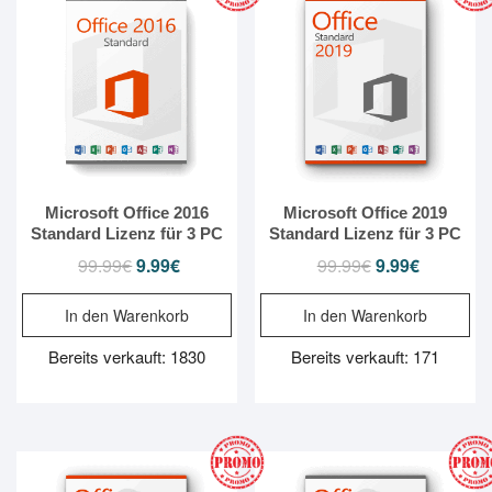
Microsoft Office 2016
Microsoft Office 2019
Standard Lizenz für 3 PC
Standard Lizenz für 3 PC
99.99
€
Ursprünglicher
9.99
€
Aktueller
99.99
€
Ursprünglicher
9.99
€
Aktueller
Preis
Preis
Preis
Preis
In den Warenkorb
In den Warenkorb
war:
ist:
war:
ist:
99.99€
9.99€.
99.99€
9.99€.
Bereits verkauft: 1830
Bereits verkauft: 171