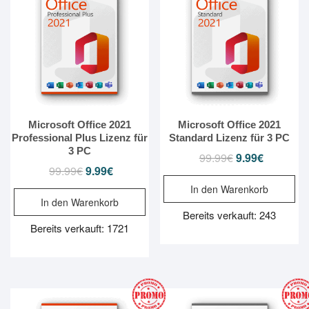
Microsoft Office 2021
Microsoft Office 2021
Professional Plus Lizenz für
Standard Lizenz für 3 PC
3 PC
99.99
€
Ursprünglicher
9.99
€
Aktueller
99.99
€
Ursprünglicher
9.99
€
Aktueller
Preis
Preis
Preis
Preis
In den Warenkorb
war:
ist:
In den Warenkorb
war:
ist:
99.99€
9.99€.
Bereits verkauft: 243
99.99€
9.99€.
Bereits verkauft: 1721