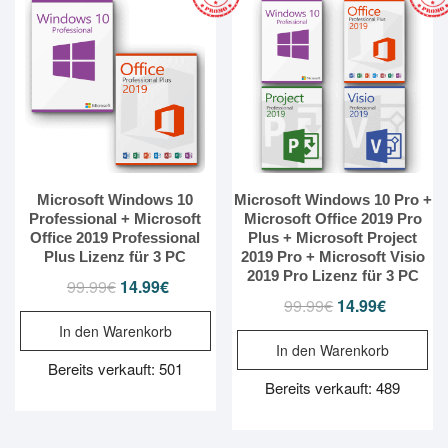
Microsoft Windows 10
Microsoft Windows 10 Pro +
Professional + Microsoft
Microsoft Office 2019 Pro
Office 2019 Professional
Plus + Microsoft Project
Plus Lizenz für 3 PC
2019 Pro + Microsoft Visio
2019 Pro Lizenz für 3 PC
99.99
€
Ursprünglicher
14.99
€
Aktueller
99.99
€
Ursprünglicher
14.99
€
Aktueller
Preis
Preis
Preis
Preis
In den Warenkorb
war:
ist:
In den Warenkorb
war:
ist:
99.99€
14.99€.
Bereits verkauft: 501
99.99€
14.99€.
Bereits verkauft: 489