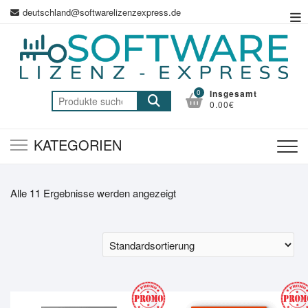
Zum
deutschland@softwarelizenzexpress.de
Top
Inhalt
Me
springen
0
Insgesamt
Suche
0.00€
nach:
KATEGORIEN
Alle 11 Ergebnisse werden angezeigt