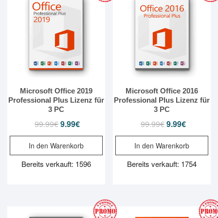
Microsoft Office 2019
Microsoft Office 2016
Professional Plus Lizenz für
Professional Plus Lizenz für
3 PC
3 PC
99.99
€
Ursprünglicher
9.99
€
Aktueller
99.99
€
Ursprünglicher
9.99
€
Aktueller
Preis
Preis
Preis
Preis
In den Warenkorb
In den Warenkorb
war:
ist:
war:
ist:
99.99€
9.99€.
99.99€
9.99€.
Bereits verkauft: 1596
Bereits verkauft: 1754