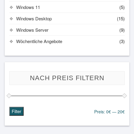
Windows 11
(5)
Windows Desktop
(15)
Windows Server
(9)
Wöchentliche Angebote
(3)
NACH PREIS FILTERN
Filter
Preis:
0€
—
20€
Min.
Max.
Preis
Preis