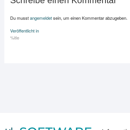
Schreibe einen Kommentar
Du musst
angemeldet
sein, um einen Kommentar abzugeben.
Beitrags-
Veröffentlicht in
%itle
Navigation