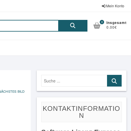
Mein Konto
0
Insgesamt
Suche
0.00€
nach:
Suche
...
NÄCHSTES BILD
KONTAKTINFORMATIO
N