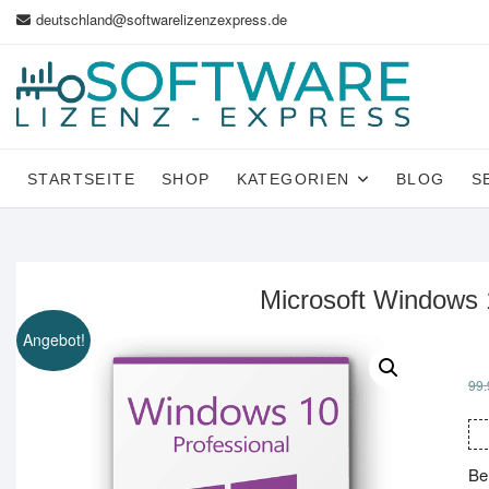
Zum
deutschland@softwarelizenzexpress.de
Inhalt
springen
STARTSEITE
SHOP
KATEGORIEN
BLOG
S
Microsoft Windows 1
Angebot!
99.
Be