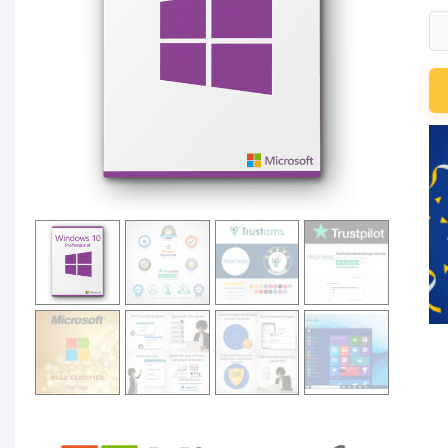
Mi
Wi
10
Pr
Li
für
3
P
Me