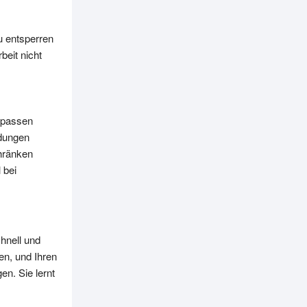
u entsperren
eit nicht
npassen
ndungen
hränken
 bei
hnell und
en, und Ihren
en. Sie lernt