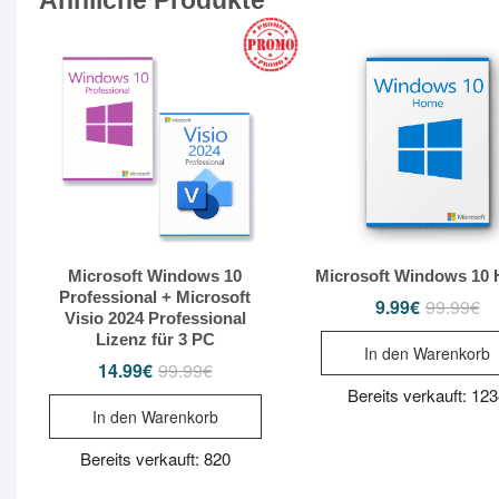
Ähnliche Produkte
Microsoft Windows 10
Microsoft Windows 10
Professional + Microsoft
9.99
€
99.99
€
Ur
Ak
Visio 2024 Professional
Pr
Pr
wa
ist
Lizenz für 3 PC
In den Warenkorb
99
9.
14.99
€
99.99
€
Ursprünglicher
Aktueller
Preis
Preis
Bereits verkauft: 12
war:
ist:
In den Warenkorb
99.99€
14.99€.
Bereits verkauft: 820