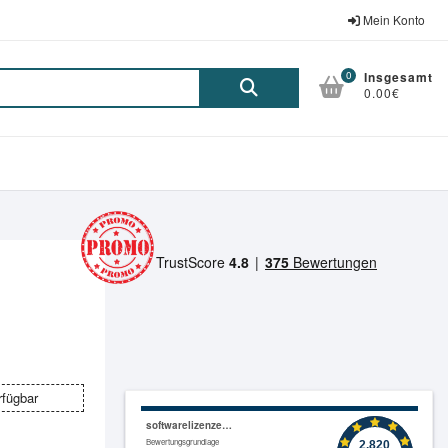
Mein Konto
0
Insgesamt
Suche
0.00€
nach:
rfügbar