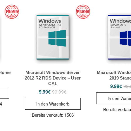
 Home
Microsoft Windows Server
Microsoft Windo
2012 R2 RDS Device – User
2019 Stan
sprünglicher
tueller
CAL
eis
eis
9.99
€
99.
r:
:
9.99
€
99.99
€
Ursprünglicher
Aktueller
.99€
99€.
Preis
Preis
In den Ware
war:
ist:
34
In den Warenkorb
99.99€
9.99€.
Bereits verkau
Bereits verkauft: 1506