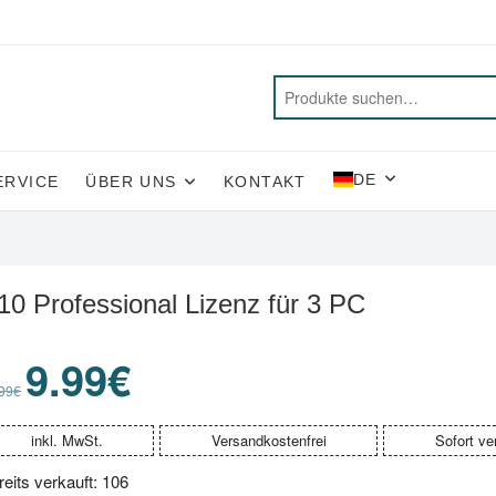
DE
ERVICE
ÜBER UNS
KONTAKT
0 Professional Lizenz für 3 PC
9.99
€
Ursprünglicher
Aktueller
Preis
Preis
99
€
war:
ist:
99.99€
9.99€.
inkl. MwSt.
Versandkostenfrei
Sofort ve
reits verkauft: 106