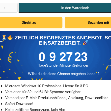
crosoft
In den Warenkorb
ndows
Direkt zu
Bezahlen mit
ofessional
zenz
ZEITLICH BEGRENZTES ANGEBOT. S
EINSATZBEREIT.
C
0
9
27
22
nge
Tage
Stunden
Minuten
Sekunden
Willst du dir diese Chance entgehen lassen?
Microsoft Windows 10 Professional Lizenz für 3 PC
Versionen für 32 und 64 Bit Systeme verfügbar
Versand per E-Mail: Produktschlüssel, Anleitung, Downloadlinks
Sofort-Download!
Keine zeitliche Begrenzung, kein Abo