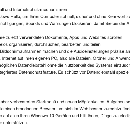
ewall und Internetschutzmechanismen
dows Hello, um Ihren Computer schnell, sicher und ohne Kennwort z
chtigungen, Sounds und Warnungen blockieren, damit Sie bei der Arb
Ihre zuletzt verwendeten Dokumente, Apps und Websites scrollen
los organisieren, durchsuchen, bearbeiten und teilen
n, Bildschirmaufnahmen machen und die Audioeinstellungen präzise a
 Internet auf Ihren eigenen PC, also alle Dateien, Ordner und Anwe
möglichen Datendiebstahl ohne die Nutzbarkeit des Systems einzusc
tegriertes Datenschutzfeature. Es schützt vor Datendiebstahl speziell
n, aber verbesserten Startmenü und neuen Möglichkeiten, Aufgaben sc
 wie einen brandneuen Browser, um sich im Web besser zurechtzufind
e auf allen Ihren Windows 10-Geräten und hilft Ihnen, Dinge zu erledig
r unterstützen.