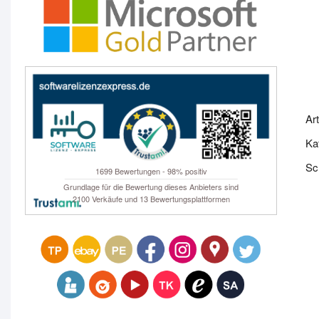
Ar
Ka
Sc
1699 Bewertungen - 98% positiv
Grundlage für die Bewertung dieses Anbieters sind
2100 Verkäufe und 13 Bewertungsplattformen