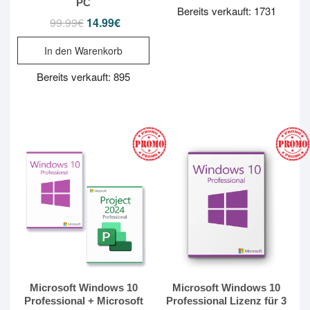
PC
Bereits verkauft: 1731
99.99
€
14.99
€
Ursprünglicher
Aktueller
Preis
Preis
war:
ist:
In den Warenkorb
99.99€
14.99€.
Bereits verkauft: 895
Microsoft Windows 10
Microsoft Windows 10
Professional + Microsoft
Professional Lizenz für 3