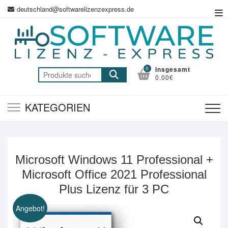
Zum
deutschland@softwarelizenzexpress.de
Top
Inhalt
Me
springen
0
Insgesamt
Suche
0.00€
nach:
KATEGORIEN
Microsoft Windows 11 Professional +
Microsoft Office 2021 Professional
Plus Lizenz für 3 PC
Angebot!