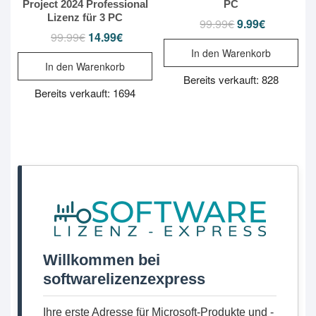
Project 2024 Professional
PC
Lizenz für 3 PC
99.99
€
9.99
€
Ursprünglicher
Aktueller
Preis
Preis
99.99
€
14.99
€
Ursprünglicher
Aktueller
war:
ist:
Preis
Preis
In den Warenkorb
99.99€
9.99€.
war:
ist:
In den Warenkorb
99.99€
14.99€.
Bereits verkauft: 828
Bereits verkauft: 1694
Willkommen bei
softwarelizenzexpress
Ihre erste Adresse für Microsoft-Produkte und -