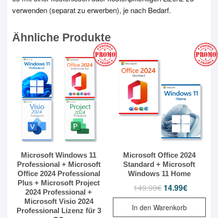
verwenden (separat zu erwerben), je nach Bedarf.
Ähnliche Produkte
Microsoft Windows 11
Microsoft Office 2024
Professional + Microsoft
Standard + Microsoft
Office 2024 Professional
Windows 11 Home
Plus + Microsoft Project
149.99
€
14.99
€
Ursprünglicher
Aktueller
2024 Professional +
Preis
Preis
war:
ist:
Microsoft Visio 2024
In den Warenkorb
149.99€
14.99€.
Professional Lizenz für 3