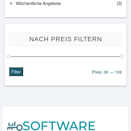
Wöchentliche Angebote
(3)
NACH PREIS FILTERN
Filter
Preis:
0€
—
10€
Min.
Max.
Preis
Preis