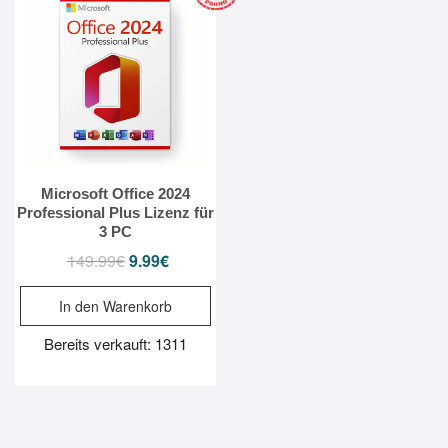
Microsoft Office 2024
Professional Plus Lizenz für
3 PC
149.99
€
Ursprünglicher
9.99
€
Aktueller
Preis
Preis
In den Warenkorb
war:
ist:
149.99€
9.99€.
Bereits verkauft: 1311