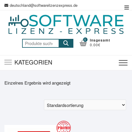
Zum
deutschland@softwarelizenzexpress.de
Top
Inhalt
Me
springen
0
Insgesamt
Suche
0.00€
nach:
KATEGORIEN
Einzelnes Ergebnis wird angezeigt