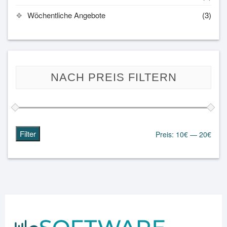
Wöchentliche Angebote
(3)
NACH PREIS FILTERN
Filter
Preis:
10€
—
20€
Min.
Max.
Preis
Preis