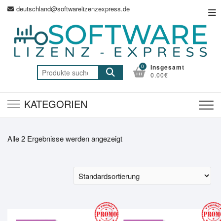
Zum
deutschland@softwarelizenzexpress.de
Top
Inhalt
Me
springen
0
Insgesamt
Suche
0.00€
nach:
KATEGORIEN
Alle 2 Ergebnisse werden angezeigt