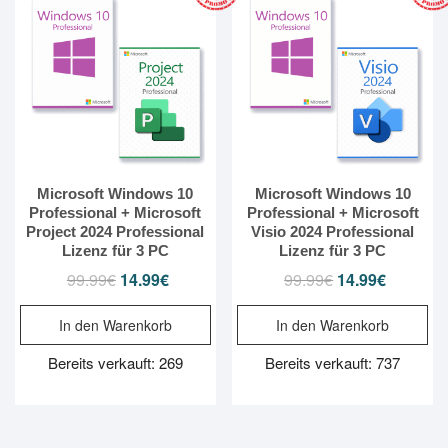
Microsoft Windows 10
Microsoft Windows 10
Professional + Microsoft
Professional + Microsoft
Project 2024 Professional
Visio 2024 Professional
Lizenz für 3 PC
Lizenz für 3 PC
99.99
€
Ursprünglicher
14.99
€
Aktueller
99.99
€
Ursprünglicher
14.99
€
Aktueller
Preis
Preis
Preis
Preis
In den Warenkorb
In den Warenkorb
war:
ist:
war:
ist:
99.99€
14.99€.
99.99€
14.99€.
Bereits verkauft: 269
Bereits verkauft: 737