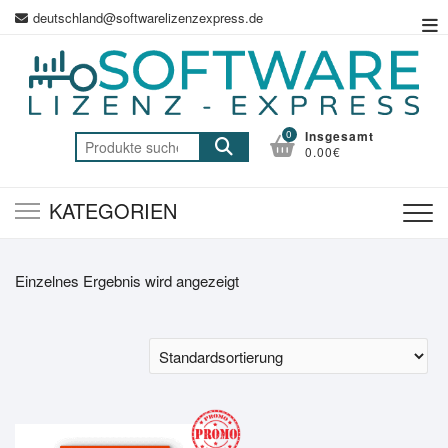
Zum
deutschland@softwarelizenzexpress.de
Top
Inhalt
Me
springen
0
Insgesamt
Suche
0.00€
nach:
KATEGORIEN
Einzelnes Ergebnis wird angezeigt