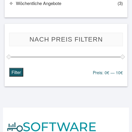
Wöchentliche Angebote
(3)
NACH PREIS FILTERN
Filter
Preis:
0€
—
10€
Min.
Max.
Preis
Preis