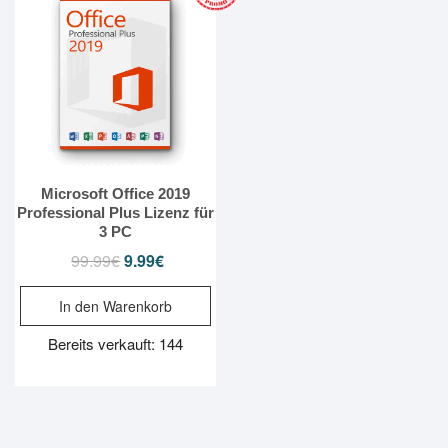
Microsoft Office 2019
Professional Plus Lizenz für
3 PC
99.99
€
Ursprünglicher
9.99
€
Aktueller
Preis
Preis
In den Warenkorb
war:
ist:
99.99€
9.99€.
Bereits verkauft: 144