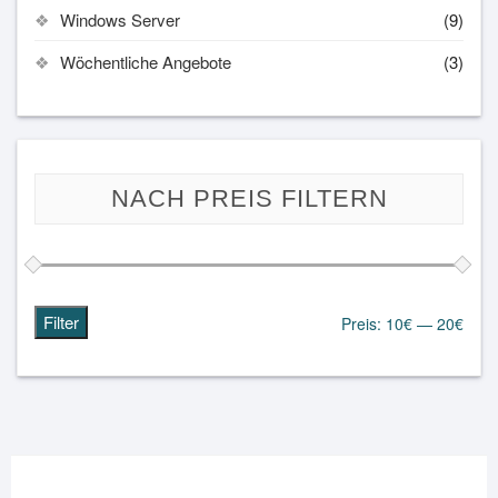
Windows Server
(9)
Wöchentliche Angebote
(3)
NACH PREIS FILTERN
Filter
Preis:
10€
—
20€
Min.
Max.
Preis
Preis