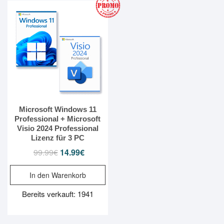
Microsoft Windows 11
Professional + Microsoft
Visio 2024 Professional
Lizenz für 3 PC
99.99
€
Ursprünglicher
14.99
€
Aktueller
Preis
Preis
In den Warenkorb
war:
ist:
99.99€
14.99€.
Bereits verkauft: 1941