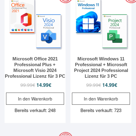
Microsoft Office 2021
Microsoft Windows 11
Professional Plus +
Professional + Microsoft
Microsoft Visio 2024
Project 2024 Professional
Professional Lizenz für 3 PC
Lizenz für 3 PC
99.99
€
Ursprünglicher
14.99
€
Aktueller
99.99
€
Ursprünglicher
14.99
€
Aktueller
Preis
Preis
Preis
Preis
In den Warenkorb
In den Warenkorb
war:
ist:
war:
ist:
99.99€
14.99€.
99.99€
14.99€.
Bereits verkauft: 248
Bereits verkauft: 723