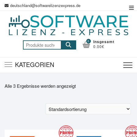
Zum
deutschland@softwarelizenzexpress.de
Top
Inhalt
Me
springen
0
Insgesamt
Suche
0.00€
nach:
KATEGORIEN
Alle 3 Ergebnisse werden angezeigt